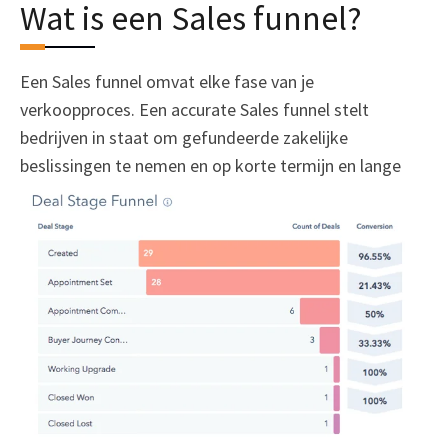
Wat is een Sales funnel?
Een Sales funnel omvat elke fase van je
verkoopproces.
Een accurate Sales funnel stelt
bedrijven in staat om gefundeerde zakelijke
beslissingen te nemen en op korte termijn en lange
termijn te voorspellen.
Sales professionals met veel
controle en zichtbaarheid in hun Sales funnel, zijn over
het algemeen meer succesvol en groeien eerder door
richting Sales Management.